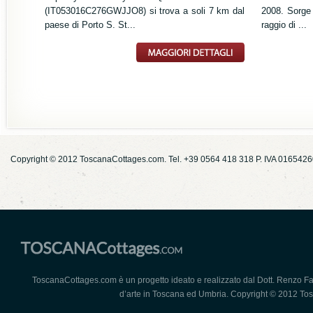
(IT053016C276GWJJO8) si trova a soli 7 km dal
2008. Sorge
paese di Porto S. St...
raggio di ...
Copyright © 2012 ToscanaCottages.com. Tel. +39 0564 418 318 P. IVA 016542
ToscanaCottages.com è un progetto ideato e realizzato dal Dott. Renzo Falco
d’arte in Toscana ed Umbria. Copyright © 2012 Tosca