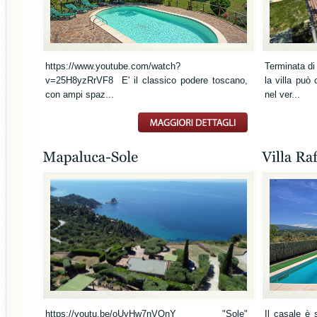
https://www.youtube.com/watch?
Terminata di 
v=25H8yzRrVF8 E' il classico podere toscano,
la villa può
con ampi spaz...
nel ver...
https://youtu.be/oUyHw7nVQnY "Sole"
Il casale è s