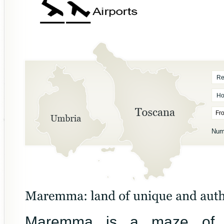
Re
Ho
Num
Maremma is a maze of be